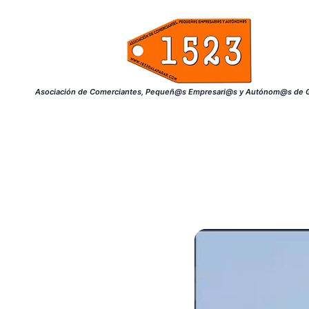
Saltar
al
contenido
Asociación de Comerciantes, Pequeñ@s Empresari@s y Autónom@s de G