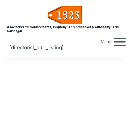
Saltar
al
contenido
Asociación de Comerciantes, Pequeñ@s Empresari@s y Autónom@s de
Galapagar
Menú
[directorist_add_listing]