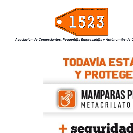
Saltar
al
contenido
Asociación de Comerciantes, Pequeñ@s Empresari@s y Autónom@s de G