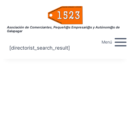
Saltar
al
contenido
Asociación de Comerciantes, Pequeñ@s Empresari@s y Autónom@s de
Galapagar
Menú
[directorist_search_result]