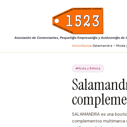
Saltar
al
contenido
Asociación de Comerciantes, Pequeñ@s Empresari@s y Autónom@s de G
Inicio
›
Socios
›
Salamandra – Moda 
Moda y Belleza
Salamandr
compleme
SALAMANDRA es una boutiq
complementos multimarca d