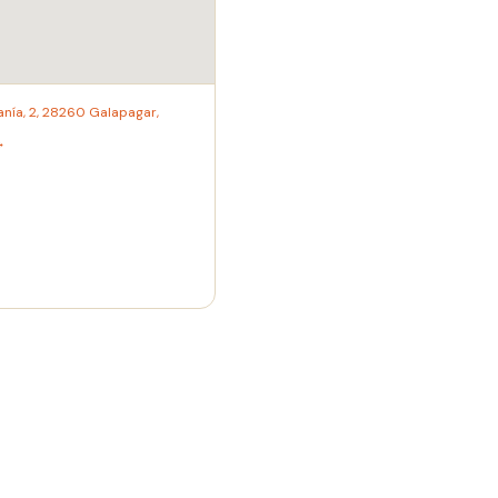
anía, 2, 28260 Galapagar,
→