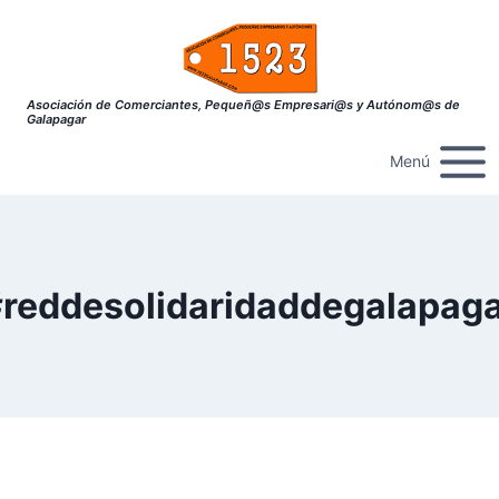
Saltar
al
contenido
Asociación de Comerciantes, Pequeñ@s Empresari@s y Autónom@s de
Galapagar
Menú
reddesolidaridaddegalapag